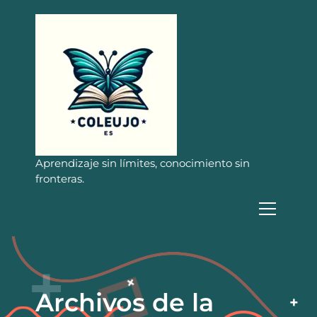
S
a
l
t
a
r
a
l
c
o
n
Aprendizaje sin límites, conocimiento sin
t
fronteras.
e
n
i
d
o
Archivos de la