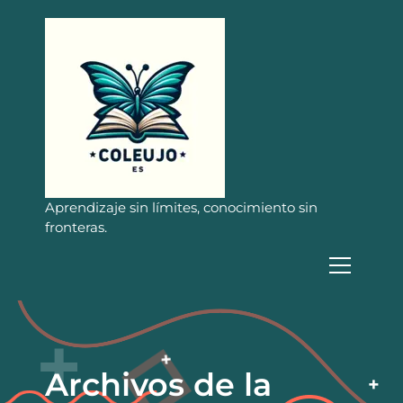
S
a
l
t
a
r
a
l
c
o
n
Aprendizaje sin límites, conocimiento sin
t
fronteras.
e
n
i
d
o
Archivos de la