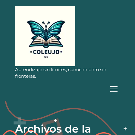
S
a
l
t
a
r
a
l
c
o
n
Aprendizaje sin límites, conocimiento sin
t
fronteras.
e
n
i
d
o
Archivos de la