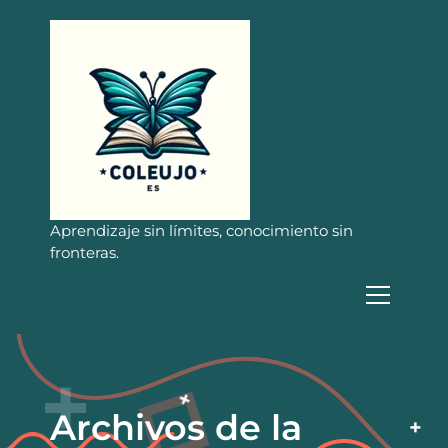
S
a
l
t
a
r
a
l
c
o
n
Aprendizaje sin límites, conocimiento sin
t
fronteras.
e
n
i
d
o
Archivos de la