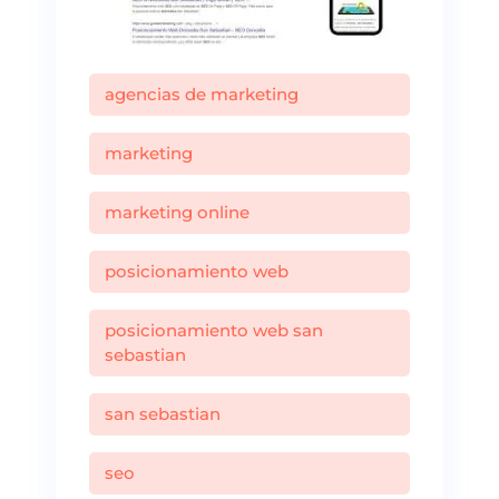
agencias de marketing
marketing
marketing online
posicionamiento web
posicionamiento web san
sebastian
san sebastian
seo