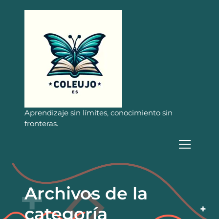
S
a
l
t
a
r
a
l
c
o
n
Aprendizaje sin límites, conocimiento sin
t
fronteras.
e
n
i
d
o
Archivos de la
categoría