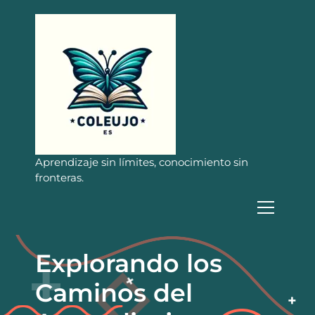
S
a
l
t
a
r
a
l
c
o
n
Aprendizaje sin límites, conocimiento sin
t
fronteras.
e
n
i
d
o
Explorando los
Caminos del