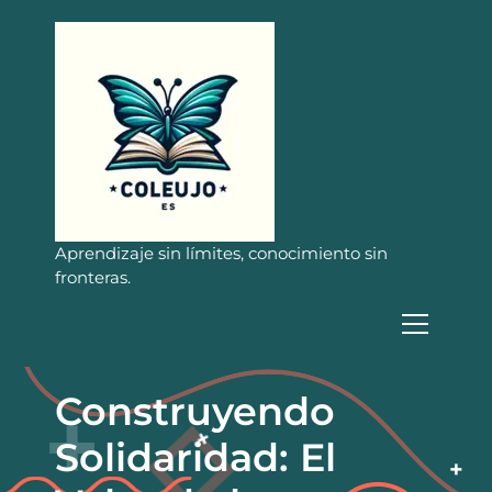
S
a
l
t
a
r
a
l
c
o
n
Aprendizaje sin límites, conocimiento sin
t
fronteras.
e
n
i
d
o
Construyendo
Solidaridad: El