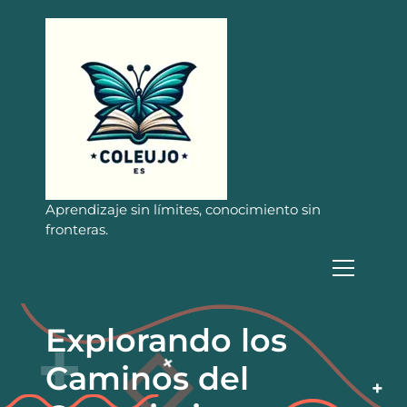
S
a
l
t
a
r
a
l
c
o
n
Aprendizaje sin límites, conocimiento sin
t
fronteras.
e
n
i
d
o
Explorando los
Caminos del