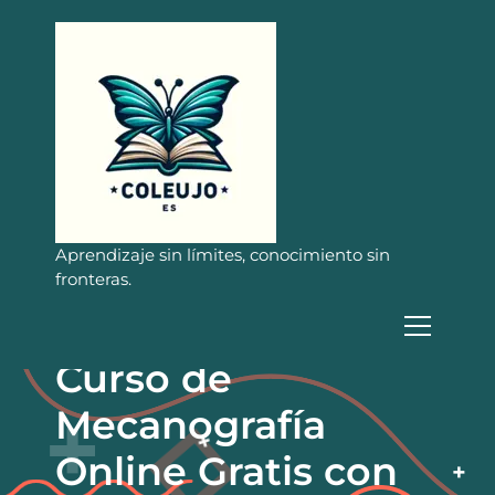
S
a
l
t
a
r
a
l
c
o
n
Aprendizaje sin límites, conocimiento sin
t
fronteras.
e
n
i
Curso de
d
o
Mecanografía
Online Gratis con