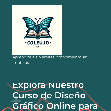
S
a
l
t
a
r
a
l
c
o
n
Aprendizaje sin límites, conocimiento sin
t
fronteras.
e
n
i
Explora Nuestro
d
o
Curso de Diseño
Gráfico Online para