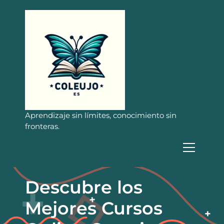
S
a
l
t
a
r
a
l
c
o
n
Aprendizaje sin límites, conocimiento sin
t
fronteras.
e
n
i
d
o
Descubre los
Mejores Cursos