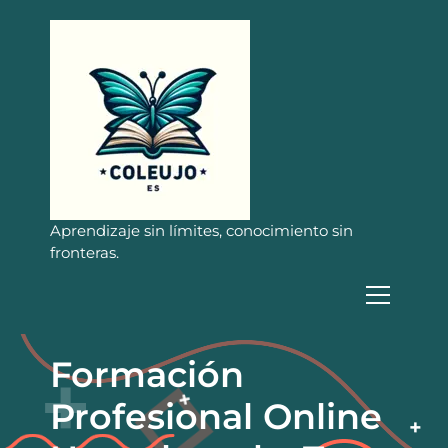
S
a
l
t
a
r
a
l
c
o
n
Aprendizaje sin límites, conocimiento sin
t
fronteras.
e
n
i
d
o
Formación
Profesional Online