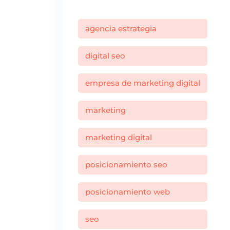
agencia estrategia
digital seo
empresa de marketing digital
marketing
marketing digital
posicionamiento seo
posicionamiento web
seo