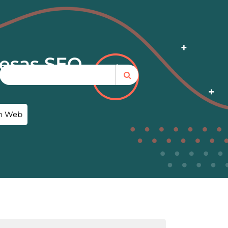
resas SEO
ón Web