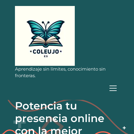
S
a
l
t
a
r
a
l
c
o
n
Aprendizaje sin límites, conocimiento sin
t
fronteras.
e
n
i
d
Potencia tu
o
presencia online
con la mejor