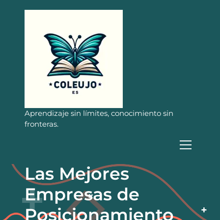
S
a
l
t
a
r
a
l
c
o
n
Aprendizaje sin límites, conocimiento sin
t
fronteras.
e
n
i
d
Las Mejores
o
Empresas de
Posicionamiento