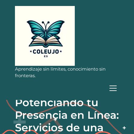
S
a
l
t
a
r
a
l
c
o
n
Aprendizaje sin límites, conocimiento sin
t
fronteras.
e
n
i
Potenciando tu
d
o
Presencia en Línea:
Servicios de una