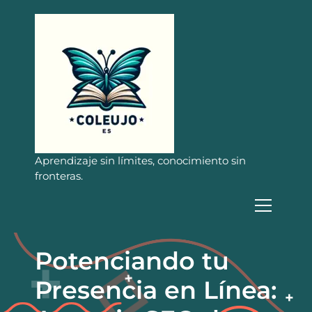
S
a
l
t
a
r
a
l
c
o
n
Aprendizaje sin límites, conocimiento sin
t
fronteras.
e
n
i
d
o
Potenciando tu
Presencia en Línea: