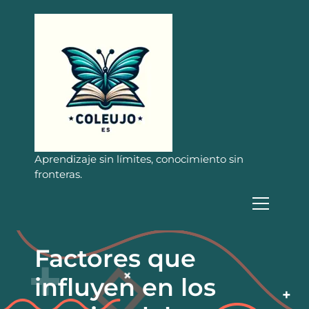
S
a
l
t
a
r
a
l
c
o
n
Aprendizaje sin límites, conocimiento sin
t
fronteras.
e
n
i
d
o
Factores que
influyen en los