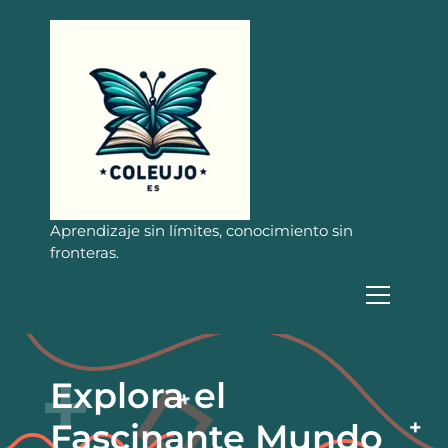
S
a
l
t
a
r
a
l
c
o
n
Aprendizaje sin límites, conocimiento sin
t
fronteras.
e
n
i
d
o
Explora el
Fascinante Mundo