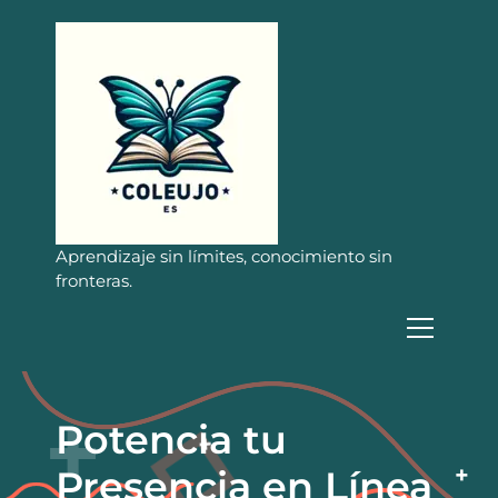
S
a
l
t
a
r
a
l
c
o
n
Aprendizaje sin límites, conocimiento sin
t
fronteras.
e
n
i
d
o
Potencia tu
Presencia en Línea