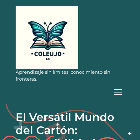
S
a
l
t
a
r
a
l
c
o
n
Aprendizaje sin límites, conocimiento sin
t
fronteras.
e
n
i
d
o
El Versátil Mundo
del Cartón: