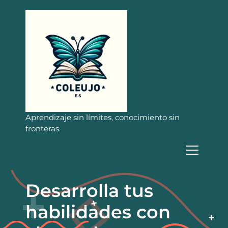
S
a
l
t
a
r
a
l
c
o
n
Aprendizaje sin límites, conocimiento sin
t
fronteras.
e
n
i
d
o
Desarrolla tus
habilidades con