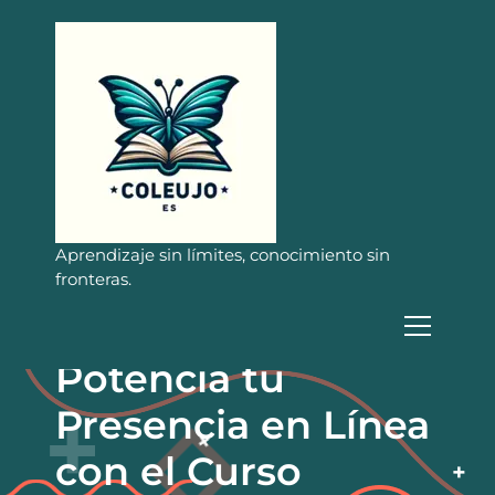
S
a
l
t
a
r
a
l
c
o
n
Aprendizaje sin límites, conocimiento sin
t
fronteras.
e
n
i
Potencia tu
d
o
Presencia en Línea
con el Curso