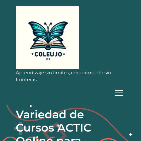
S
a
l
t
a
r
a
l
c
o
n
Aprendizaje sin límites, conocimiento sin
t
fronteras.
e
n
Explora Nuestra
i
d
Variedad de
o
Cursos ACTIC
Online para