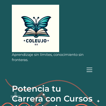
S
a
l
t
a
r
a
l
c
o
n
Aprendizaje sin límites, conocimiento sin
t
fronteras.
e
n
i
d
o
Potencia tu
Carrera con Cursos