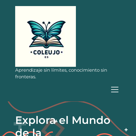
S
a
l
t
a
r
a
l
c
o
n
Aprendizaje sin límites, conocimiento sin
t
fronteras.
e
n
i
d
o
Explora el Mundo
de la