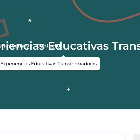
riencias Educativas Tra
énes somos
Contacto
Experiencias Educativas Transformadoras