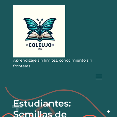
S
a
l
t
a
r
a
l
c
o
n
Aprendizaje sin límites, conocimiento sin
t
fronteras.
e
n
i
d
o
Estudiantes:
Semillas de