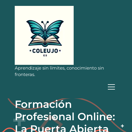
S
a
l
t
a
r
a
l
c
o
n
Aprendizaje sin límites, conocimiento sin
t
fronteras.
e
n
i
d
Formación
o
Profesional Online:
La Puerta Abierta