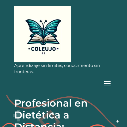
S
a
l
t
a
r
a
l
c
o
n
Aprendizaje sin límites, conocimiento sin
t
fronteras.
e
n
Formación
i
d
Profesional en
o
Dietética a
Distancia: