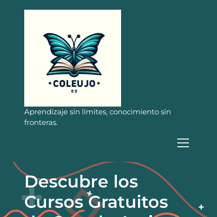
S
a
l
t
a
r
a
l
c
o
n
Aprendizaje sin límites, conocimiento sin
t
fronteras.
e
n
i
d
o
Descubre los
Cursos Gratuitos