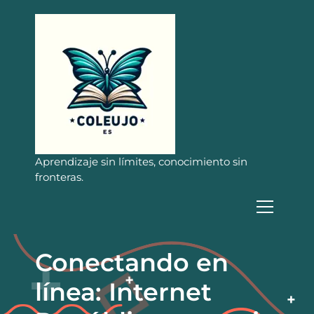
S
a
l
t
a
r
a
l
c
o
n
Aprendizaje sin límites, conocimiento sin
t
fronteras.
e
n
i
d
o
Conectando en
línea: Internet