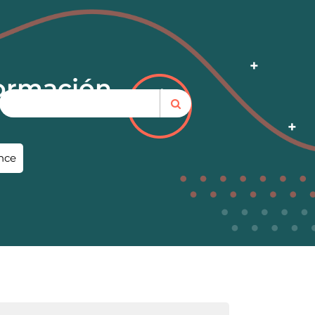
Formación
nce