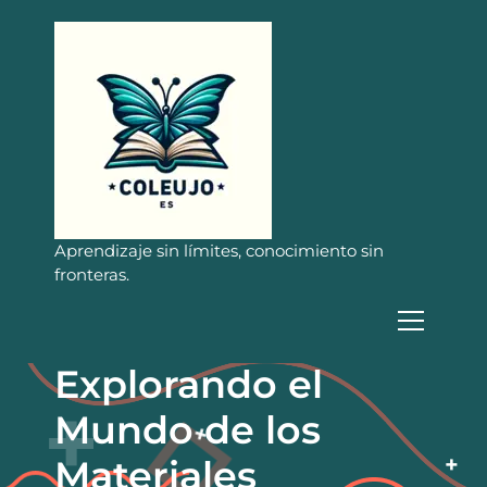
S
a
l
t
a
r
a
l
c
o
n
Aprendizaje sin límites, conocimiento sin
t
fronteras.
e
n
i
d
Explorando el
o
Mundo de los
Materiales