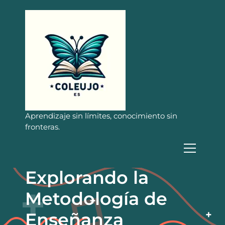
S
a
l
t
a
r
a
l
c
o
n
Aprendizaje sin límites, conocimiento sin
t
fronteras.
e
n
i
d
Explorando la
o
Metodología de
Enseñanza