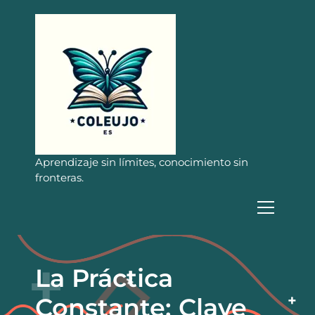
S
a
l
t
a
r
a
l
c
o
n
Aprendizaje sin límites, conocimiento sin
t
fronteras.
e
n
i
d
o
La Práctica
Constante: Clave