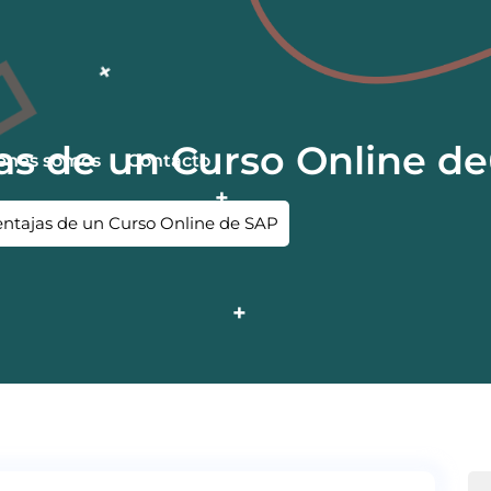
jas de un Curso Online d
énes somos
Contacto
Ventajas de un Curso Online de SAP