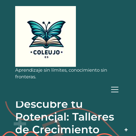
S
a
l
t
a
r
a
l
c
o
n
Aprendizaje sin límites, conocimiento sin
t
fronteras.
e
n
i
Descubre tu
d
o
Potencial: Talleres
de Crecimiento