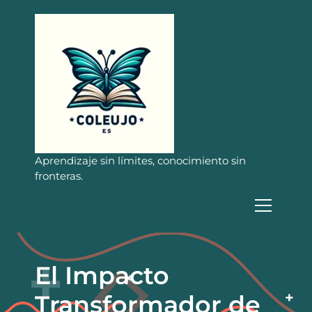
S
a
l
t
a
r
a
l
c
o
n
Aprendizaje sin límites, conocimiento sin
t
fronteras.
e
n
i
d
o
El Impacto
Transformador de